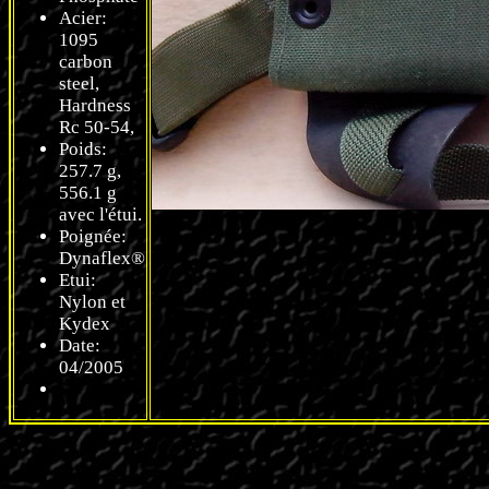
Acier:
1095
carbon
steel,
Hardness
Rc 50-54,
Poids:
257.7 g,
556.1 g
avec l'étui.
Poignée:
Dynaflex®
Etui:
Nylon et
Kydex
Date:
04/2005