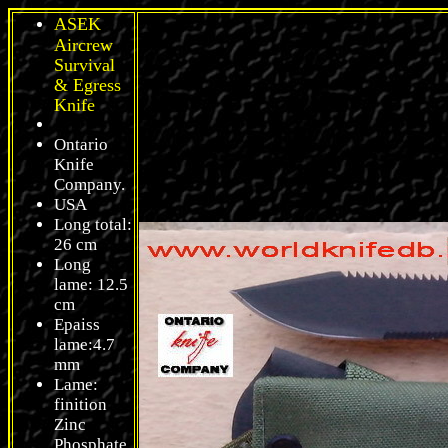
ASEK
Aircrew
Survival
& Egress
Knife
Ontario
Knife
Company.
USA
Long total:
26 cm
Long
lame: 12.5
cm
Epaiss
lame:4.7
mm
Lame:
finition
Zinc
Phosphate