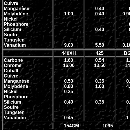
Cuivre
Manganèse
0.40
Molybdène
1.00
0.40
0.9
Nickel
Phosphore
Silicium
0.40
Soufre
Tungsten
Vanadium
9.00
5.50
0.1
440XH
425
BG
Carbone
1.60
0.54
1
Chrome
16.00
13.50
14
Cobalt
Cuivre
Manganèse
0.50
0.35
0
Molybdène
0.80
1.00
4
Nickel
0.35
Phosphore
Silicium
0.40
0.35
0
Soufre
Tungsten
Vanadium
0.45
1
154CM
1095