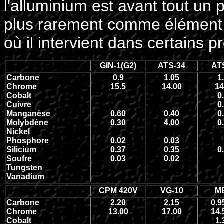
l'alluminium est avant tout un 
plus rarement comme élément d
où il intervient dans certains
GIN-1(G2)
ATS-34
AT
Carbone
0.9
1.05
1
Chrome
15.5
14.00
14
Cobalt
0
Cuivre
0
Manganèse
0.60
0.40
0
Molybdène
0.30
4.00
0
Nickel
Phosphore
0.02
0.03
Silicium
0.37
0.35
0
Soufre
0.03
0.02
Tungsten
Vanadium
CPM 420V
VG-10
M
Carbone
2.20
2.15
0.9
Chrome
13.00
17.00
14.
Cobalt
1.