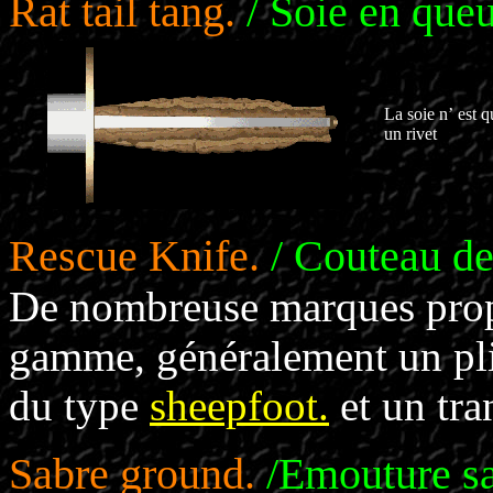
Rat tail tang.
/ Soie en queu
La soie n’ est q
un rivet
Rescue Knife.
/ Couteau de
De nombreuse marques propo
gamme, généralement un pli
du type
sheepfoot.
et un tra
Sabre ground.
/Emouture sa