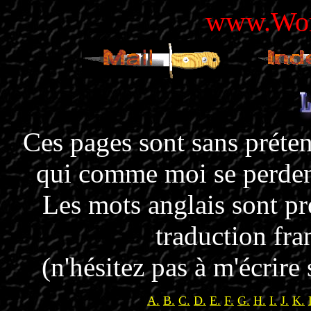
www.Worl
Ces pages sont sans préten
qui comme moi se perdent
Les mots anglais sont pr
traduction fran
(n'hésitez pas à m'écrire
A.
B.
C.
D.
E.
F.
G.
H.
I.
J.
K.